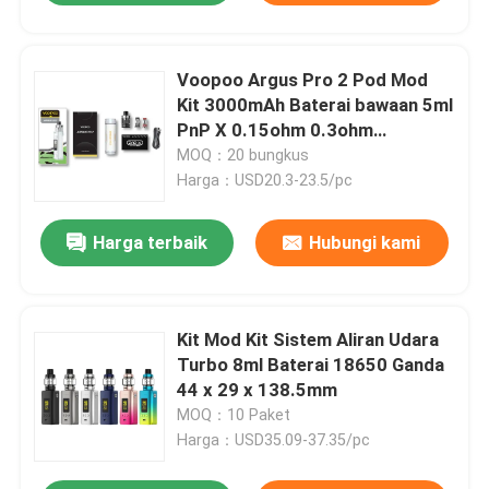
Voopoo Argus Pro 2 Pod Mod
Kit 3000mAh Baterai bawaan 5ml
PnP X 0.15ohm 0.3ohm
kumparan
MOQ：20 bungkus
Harga：USD20.3-23.5/pc
Harga terbaik
Hubungi kami
Kit Mod Kit Sistem Aliran Udara
Turbo 8ml Baterai 18650 Ganda
44 x 29 x 138.5mm
MOQ：10 Paket
Harga：USD35.09-37.35/pc