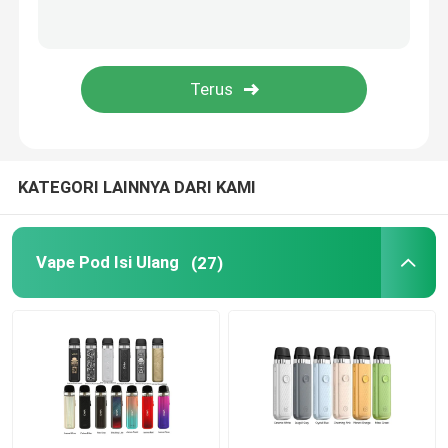
Cincin Silikon Vape
Tangki Penyemprot Vape
Modifikasi Vape
KATEGORI LAINNYA DARI KAMI
Vaporizer Herbal Kering
Vape Pod Isi Ulang
(27)
Tips Menetes Vape
Tabung Kaca Pyrex