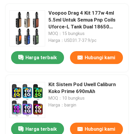
Voopoo Drag 4 Kit 177w 4ml
5.5ml Untuk Semua Pnp Coils
Uforce-L Tank Dual 18650
Battery Box Kits
MOQ：15 bungkus
Harga：USD31.7-37.9/pc
Harga terbaik
Hubungi kami
Kit Sistem Pod Uwell Caliburn
Koko Prime 690mAh
MOQ：10 bungkus
Harga：bargin
Harga terbaik
Hubungi kami