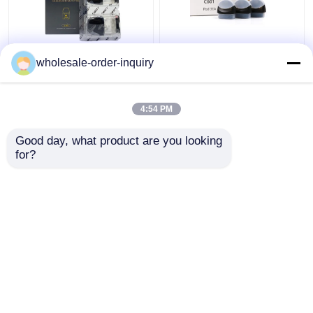
Uwell Caliburn G2
Kartrid Pod Kosong
wholesale-order-inquiry
Empty Pod Cartridge
Hitam Justfog C601
0.8 1.0 1.2ohm Coil
1.7ml Kapas Organik
Top Filling Pod
Atomizer
4:54 PM
Harga terbaik
Harga terbaik
Good day, what product are you looking 
for?
Hubungi kami
Hubungi kami
Lihat Lebih
Rumah
Tentang kita
Hubungi kami
Desktop Site
Sitemap
Kebijakan pribadi