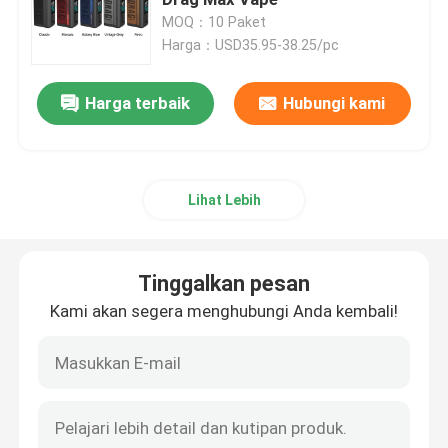
MOQ：10 Paket
Harga：USD35.95-38.25/pc
Vape Pod Rasa
Harga terbaik
Hubungi kami
Penggantian Coil Vape
Kartrid Pod Kosong
Lihat Lebih
Kit Mod Kotak
Tinggalkan pesan
Kit Pemula Sistem Pod
Kami akan segera menghubungi Anda kembali!
Botol Ejus Kosong
Aksesoris Rokok Elektronik