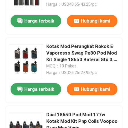
Harga：USD40.65-43.25/pc
Tentang kami
Harga terbaik
Hubungi kami
Tur Pabrik
Kotak Mod Perangkat Rokok E
Kontrol kualitas
Vaporesso Swag Px80 Pod Mod
Kit Single 18650 Baterai Gtx 0.2
0.3 Coil
MOQ：10 Paket
Hubungi kami
Harga：USD26.25-27.95/pc
Permintaan Penawaran
Harga terbaik
Hubungi kami
Vape Pod Isi Ulang
Dual 18650 Pod Mod 177w
Kotak Mod Kit Pnp Coils Voopoo
Vape Pod Sekali Pakai
Drag Max Vape