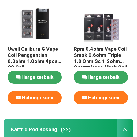
Vape Pod Rasa
Penggantian Coil Vape
Uwell Caliburn G Vape
Rpm 0.4ohm Vape Coil
Kartrid Pod Kosong
Coil Penggantian
Smok 0.6ohm Triple
0.8ohm 1.0ohm 4pcs
1.0 Ohm Sc 1.2ohm
G2 Coil
Quartz Vape Mesh Coil
Penggantian
Kit Mod Kotak
Harga terbaik
Harga terbaik
Kit Pemula Sistem Pod
Hubungi kami
Hubungi kami
Botol Ejus Kosong
Kartrid Pod Kosong
(33)
Aksesoris Rokok Elektronik