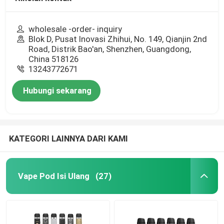
wholesale -order- inquiry
Blok D, Pusat Inovasi Zhihui, No. 149, Qianjin 2nd
Road, Distrik Bao'an, Shenzhen, Guangdong,
China 518126
13243772671
Hubungi sekarang
KATEGORI LAINNYA DARI KAMI
Vape Pod Isi Ulang
(27)