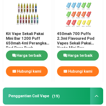
Tentang kami
Tur Pabrik
Kit Vape Sekali Pakai
450mah 700 Puffs
Mini Bar 1200 Puff
2.3ml Flavoured Pod
650mah 4ml Perangkat
Vapes Sekali Pakai
Kontrol kualitas
Pod Rasa Buah
Yuoto Mini Box
Harga terbaik
Harga terbaik
Hubungi kami
Hubungi kami
Hubungi kami
Permintaan Penawaran
Vape Pod Isi Ulang
Penggantian Coil Vape
(19)
Vape Pod Sekali Pakai