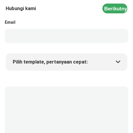
Hubungi kami
Berikutnya
Email
Pilih template, pertanyaan cepat:
Harga produk
Min.order quantity
Minta sampel
Keterangan lebih lanjut