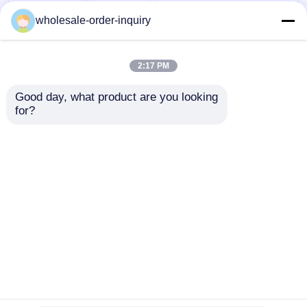
Uwell Caliburn G2
Kartrid Pod Kosong
wholesale-order-inquiry
Empty Pod Cartridge
Hitam Justfog C601
0.8 1.0 1.2ohm Coil
1.7ml Kapas Organik
Top Filling Pod
Atomizer
2:17 PM
Harga terbaik
Harga terbaik
Good day, what product are you looking 
for?
Hubungi kami
Hubungi kami
Lihat Lebih
Rumah
Tentang kita
Hubungi kami
Desktop Site
Sitemap
Kebijakan pribadi