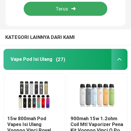
Tentang kami
Tur Pabrik
KATEGORI LAINNYA DARI KAMI
Kontrol kualitas
Vape Pod Isi Ulang
(27)
Hubungi kami
Permintaan Penawaran
Vape Pod Isi Ulang
15w 800mah Pod
900mah 15w 1.2ohm
Vapes Isi Ulang
Coil Mtl Vaporizer Pena
Vape Pod Sekali Pakai
Voopoo Vinci Royal
Kit Voopoo Vinci Q Pod