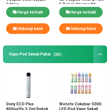
Edition
E Rokok Starter Kit
Harga terbaik
Harga terbaik
Vape Pod Rasa
Penggantian Coil Vape
Hubungi kami
Hubungi kami
Kartrid Pod Kosong
Vape Pod Sekali Pakai
(25)
Kit Mod Kotak
Kit Pemula Sistem Pod
Botol Ejus Kosong
Dony ECO Plus
Wotofo Cokebar 5000
Aksesoris Rokok Elektronik
800puffs 3.2ml Rokok
LED Pod Vape Sekali