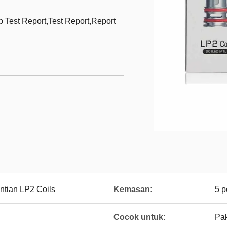
st Report,Test Report,Report
ian LP2 Coils
Kemasan:
5 p
Cocok untuk:
Pa