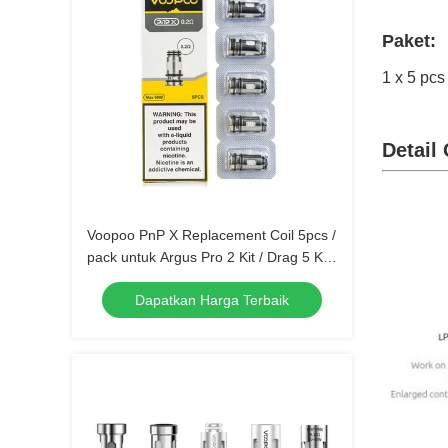
Paket:
1 x 5 p
Detail
Voopoo PnP X Replacement Coil 5pcs /
pack untuk Argus Pro 2 Kit / Drag 5 Kit
/ Uforce-X Tank / Doric 60 Pro
Dapatkan Harga Terbaik