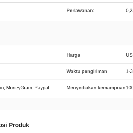
Perlawanan:
0,2
Harga
US
Waktu pengiriman
1-3
ion, MoneyGram, Paypal
Menyediakan kemampuan
100
psi Produk