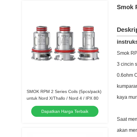
Smok R
Deskri
instruks
Smok RPM
3 cincin
0.6ohm C
kumparan
SMOK RPM 2 Series Coils (5pcs/pack)
kaya mun
untuk Nord X/Thallo / Nord 4 / IPX 80
Dapatkan Harga Terbaik
Saat mem
akan men