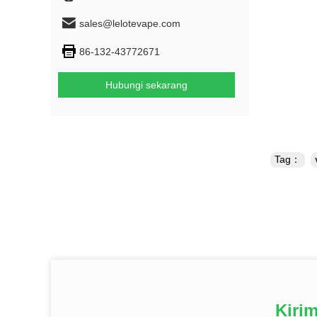
sales@lelotevape.com
86-132-43772671
Hubungi sekarang
Tag：
Kiri