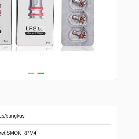
cs/bungkus
ket SMOK RPM4