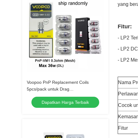
yang ber
Fitur:
- LP2 Te
- LP2 DC
- LP2 Me
Voopoo PnP Replacement Coils
Nama Pr
5pcs/pack untuk Drag
Perlawa
Baby/Mini/2/S/X,VINCI Series Kit,Argus
Dapatkan Harga Terbaik
Pro,PnP 20/22,V.SUIT
Cocok un
Kemasa
Fitur