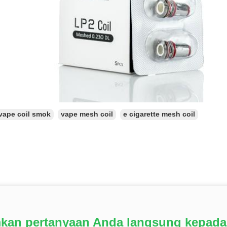
vape coil smok
vape mesh coil
e cigarette mesh coil
mkan pertanyaan Anda langsung kepada