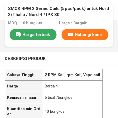
SMOK RPM 2 Series Coils (5pcs/pack) untuk Nord
X/Thallo / Nord 4 / IPX 80
MOQ：10 bungkus
Harga：Bargain
Harga terbaik
Hubungi kami
DESKRIPSI PRODUK
Cahaya Tinggi:
2 RPM Koil
,
rpm Koil
,
Vape coil
Harga
Bargain
Kemasan rincian
5 buah/bungkus
Kuantitas min Ord
10 bungkus
er