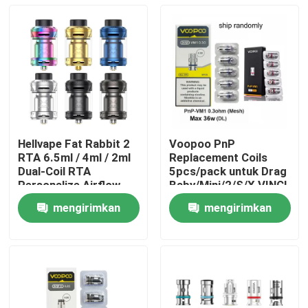
Hellvape Fat Rabbit 2
Voopoo PnP
RTA 6.5ml / 4ml / 2ml
Replacement Coils
Dual-Coil RTA
5pcs/pack untuk Drag
Personalize Airflow
Baby/Mini/2/S/X,VINCI
Tanks
Series Kit,Argus
mengirimkan
mengirimkan
Pro,PnP 20/22,V.SUIT
Rumah
permintaan
permintaan
Produk
Video