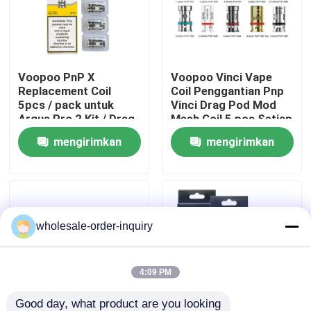
Tentang kami
Voopoo PnP X
Voopoo Vinci Vape
Tur Pabrik
Replacement Coil
Coil Penggantian Pnp
5pcs / pack untuk
Vinci Drag Pod Mod
Argus Pro 2 Kit / Drag
Mesh Coil 5 pcs Setiap
Kontrol kualitas
5 Kit / Uforce-X Tank /
Paket
mengirimkan
mengirimkan
Doric 60 Pro
permintaan
permintaan
Hubungi kami
Permintaan Penawaran
wholesale-order-inquiry
Vape Pod Isi Ulang
4:09 PM
Vape Pod Sekali Pakai
Good day, what product are you looking 