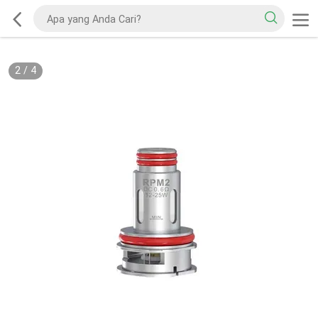
2
/
4