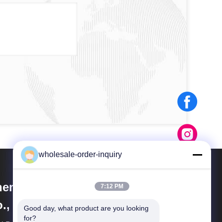
wholesale-order-inquiry
henzhen LELOTE Technology
7:12 PM
., Ltd.
Good day, what product are you looking 
for?