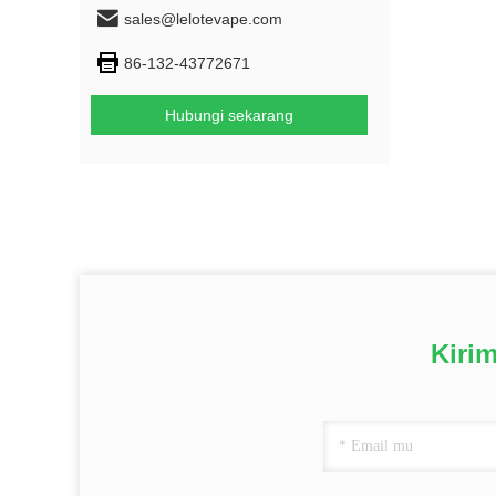
sales@lelotevape.com
86-132-43772671
Hubungi sekarang
Kiri