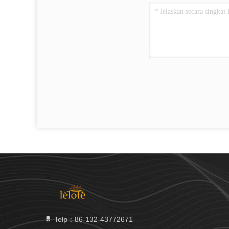
Telp：86-132-43772671