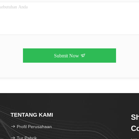
Submit Now
TENTANG KAMI
S
Profil Perusahaan
Co
Tur Pabrik