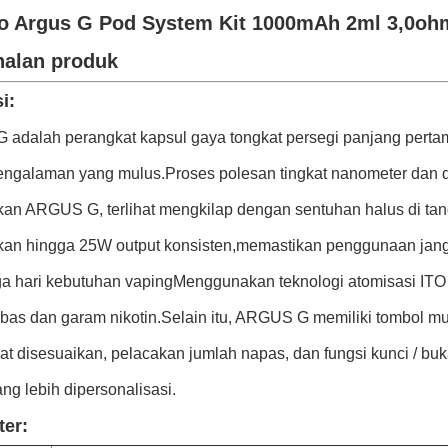
o Argus G Pod System Kit 1000mAh 2ml 3,0oh
alan produk
i:
adalah perangkat kapsul gaya tongkat persegi panjang per
engalaman yang mulus.Proses polesan tingkat nanometer dan des
an ARGUS G, terlihat mengkilap dengan sentuhan halus di tang
an hingga 25W output konsisten,memastikan penggunaan jan
tiga hari kebutuhan vapingMenggunakan teknologi atomisasi IT
bas dan garam nikotin.Selain itu, ARGUS G memiliki tombol mul
at disesuaikan, pelacakan jumlah napas, dan fungsi kunci / 
ng lebih dipersonalisasi.
er: