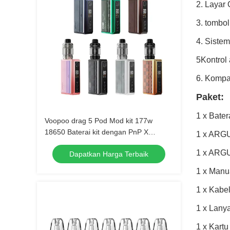
2. Layar
3. tombo
4. Sistem
5Kontrol 
6. Kompa
Paket:
1 x Bate
Voopoo drag 5 Pod Mod kit 177w
18650 Baterai kit dengan PnP X
1 x ARGU
kumparan 5.5ml
1 x ARGU
Dapatkan Harga Terbaik
1 x Manu
1 x Kabe
1 x Lany
1 x Kartu