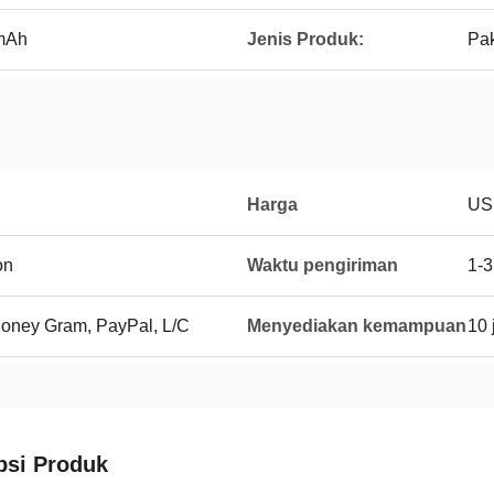
0mAh
Jenis Produk:
Pak
Harga
US
on
Waktu pengiriman
1-3
Money Gram, PayPal, L/C
Menyediakan kemampuan
10 
psi Produk