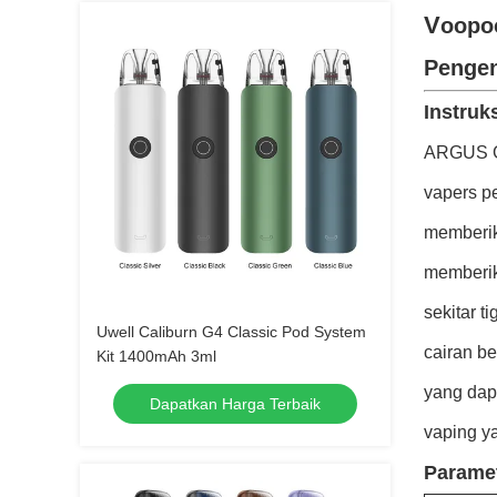
V
oopo
Pengen
Instruks
ARGUS G 
vapers p
memberik
memberik
sekitar 
Uwell Caliburn G4 Classic Pod System
cairan be
Kit 1400mAh 3ml
yang dap
Dapatkan Harga Terbaik
vaping ya
Paramet