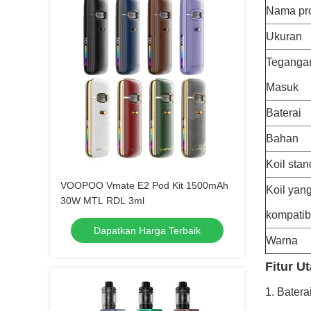
Nama pr
Ukuran
Teganga
Masuk
Baterai
Bahan
Koil stan
VOOPOO Vmate E2 Pod Kit 1500mAh
Koil yan
30W MTL RDL 3ml
kompatib
Dapatkan Harga Terbaik
Warna
Fitur U
1. Batera