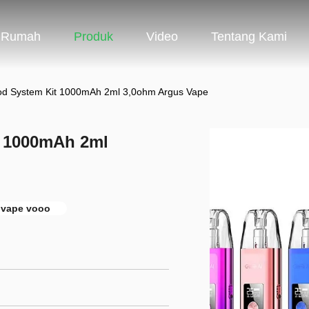
Rumah
Produk
Video
Tentang Kami
od System Kit 1000mAh 2ml 3,0ohm Argus Vape
t 1000mAh 2ml
 vape vooo