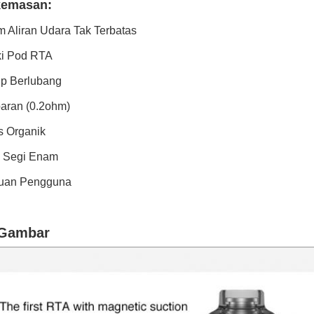
kemasan:
m Aliran Udara Tak Terbatas
ki Pod RTA
up Berlubang
aran (0.2ohm)
s Organik
i Segi Enam
duan Pengguna
 Gambar