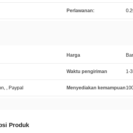
Perlawanan:
0.2
Harga
Bar
Waktu pengiriman
1-3
on, , Paypal
Menyediakan kemampuan
100
psi Produk