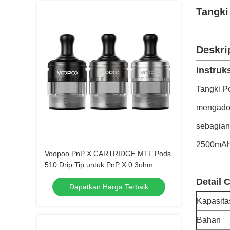
Tangki
Deskri
instruks
Tangki P
mengadop
sebagian
2500mAh/
Voopoo PnP X CARTRIDGE MTL Pods
510 Drip Tip untuk PnP X 0.3ohm
0.6ohm Coil
Detail 
Dapatkan Harga Terbaik
Kapasita
Bahan