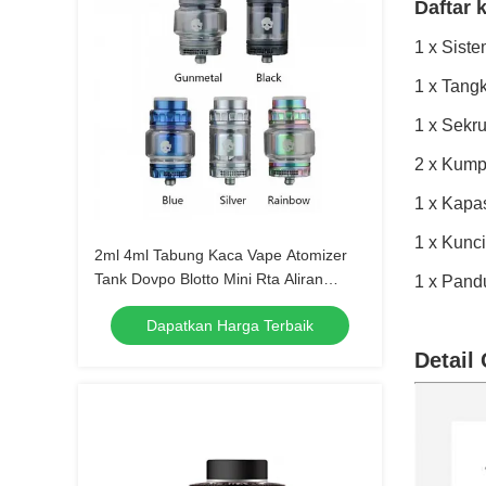
Daftar 
1 x Siste
1 x Tang
1 x Sekr
2 x Kump
1 x Kapa
1 x Kunc
2ml 4ml Tabung Kaca Vape Atomizer
Tank Dovpo Blotto Mini Rta Aliran
1 x Pan
Udara Langsung Ke Kumparan
Dapatkan Harga Terbaik
Detail