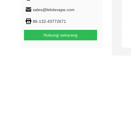
sales@lelotevape.com
86-132-43772671
Hubungi sekarang