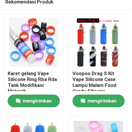
Rekomendasi Produk
Karet gelang Vape
Voopoo Drag S Kit
Silicone Ring Rba Rda
Vape Silicone Case
Tank Modifikasi
Lampu Malam Food
Mekanik
Grade Silicone
Rumah
mengirimkan
mengirimkan
Produk
permintaan
permintaan
Video