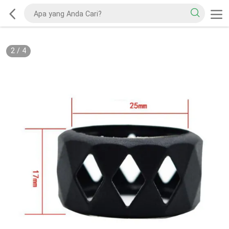
2
/
4