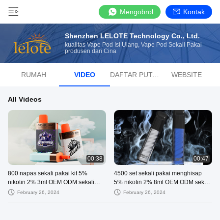
Mengobrol
Kontak
Shenzhen LELOTE Technology Co., Ltd.
kualitas Vape Pod Isi Ulang, Vape Pod Sekali Pakai
produsen dari Cina
RUMAH
VIDEO
DAFTAR PUTAR
WEBSITE
All Videos
00:38
00:47
800 napas sekali pakai kit 5%
4500 set sekali pakai menghisap
nikotin 2% 3ml OEM ODM sekali
5% nikotin 2% 8ml OEM ODM sekali
pakai e-rokok
pakai vapess
February 26, 2024
February 26, 2024